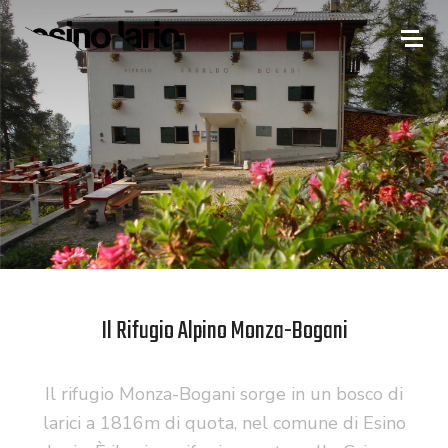
Il Rifugio Alpino Monza-Bogani
Il rifugio Monza-Bogani sorge in un bosco di
larici a 1816m di quota, nel comune di Esino