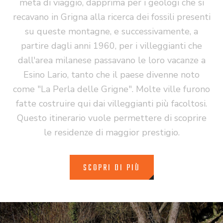
meta di viaggio, dapprima per i geologi che si
recavano in Grigna alla ricerca dei fossili presenti
su queste montagne, e successivamente, a
partire dagli anni 1960, per i villeggianti che
dall'area milanese passavano le loro vacanze a
Esino Lario, tanto che il paese divenne noto
come "La Perla delle Grigne". Molte ville furono
fatte costruire qui dai villeggianti più facoltosi.
Questo itinerario vuole permettere di scoprire
le residenze di maggior prestigio.
SCOPRI DI PIÙ