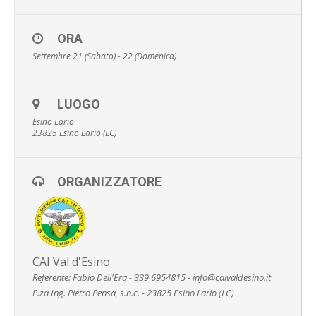
ORA
Settembre 21 (Sabato) - 22 (Domenica)
LUOGO
Esino Lario
23825 Esino Lario (LC)
ORGANIZZATORE
CAI Val d'Esino
Referente: Fabio Dell'Era - 339 6954815 - info@caivaldesino.it
P.za Ing. Pietro Pensa, s.n.c. - 23825 Esino Lario (LC)