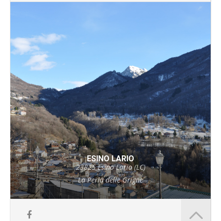
ESINO LARIO
23825 Esino Lario (LC)
La Perla delle Grigne