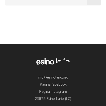
info@esinolario.org
Pagina facebook
Pagina instagram
23825 Esino Lario (LC)