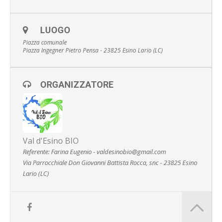
LUOGO
Piazza comunale
Piazza Ingegner Pietro Pensa - 23825 Esino Lario (LC)
ORGANIZZATORE
Val d'Esino BIO
Referente: Farina Eugenio - valdesinobio@gmail.com
Via Parrocchiale Don Giovanni Battista Rocca, snc - 23825 Esino
Lario (LC)