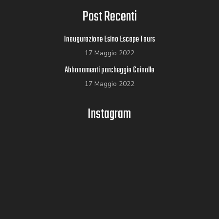
Post Recenti
Inaugurazione Esino Escape Tours
17 Maggio 2022
Abbonamenti parcheggio Cainallo
17 Maggio 2022
Instagram