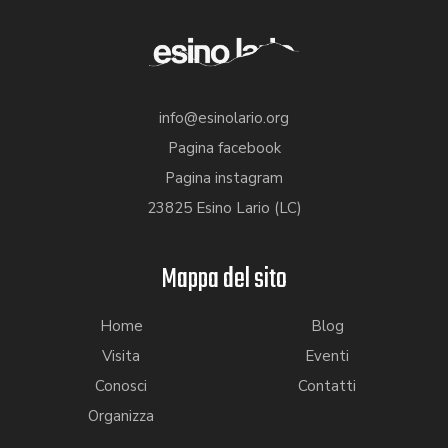
info@esinolario.org
Pagina facebook
Pagina instagram
23825 Esino Lario (LC)
Mappa del sito
Home
Blog
Visita
Eventi
Conosci
Contatti
Organizza