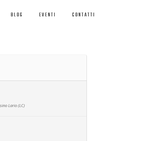
BLOG
EVENTI
CONTATTI
sino Lario (LC)