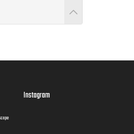
Instagram
scape