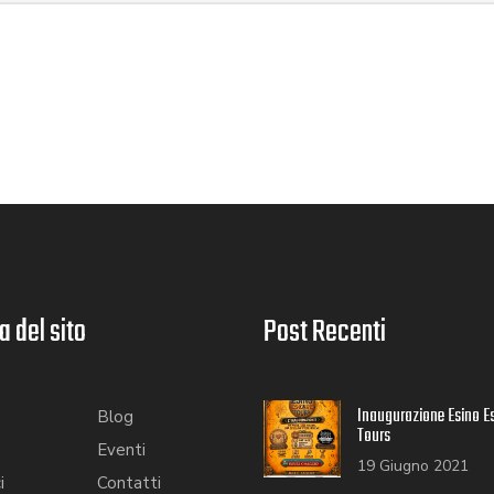
 del sito
Post Recenti
Inaugurazione Esino E
Blog
Tours
Eventi
19 Giugno 2021
i
Contatti