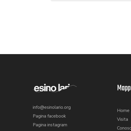
Mappa
info@esinolario.org
Home
Pagina facebook
Visita
Pagina instagram
Conosc