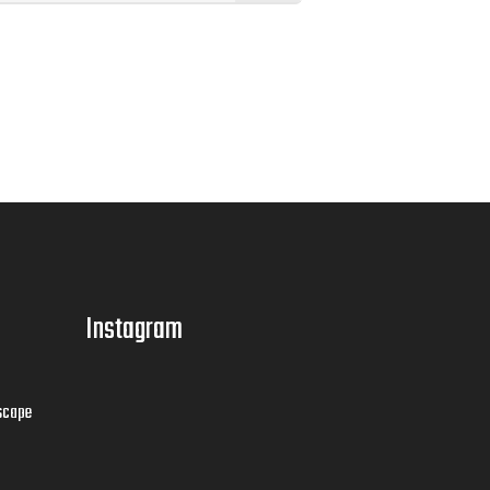
Instagram
scape