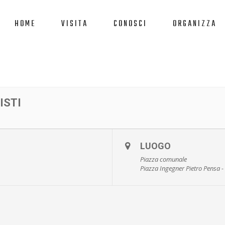
HOME
VISITA
CONOSCI
ORGANIZZA
ISTI
LUOGO
Piazza comunale
Piazza Ingegner Pietro Pensa -