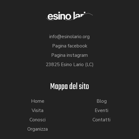
info@esinolario.org
Pagina facebook
Pagina instagram
23825 Esino Lario (LC)
Mappa del sito
Home
Blog
Visita
Eventi
Conosci
Contatti
Organizza