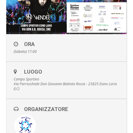
ORA
(Sabato) 17:00
LUOGO
Campo Sportivo
Via Parrocchiale Don Giovanni Battista Rocca - 23825 Esino Lario
(LC)
ORGANIZZATORE