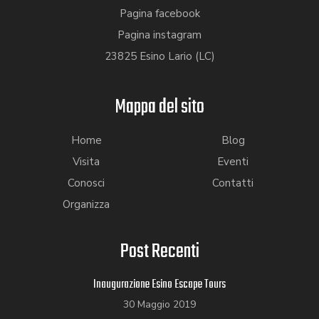
Pagina facebook
Pagina instagram
23825 Esino Lario (LC)
Mappa del sito
Home
Blog
Visita
Eventi
Conosci
Contatti
Organizza
Post Recenti
Inaugurazione Esino Escape Tours
30 Maggio 2019