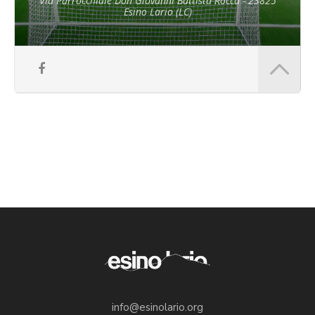
Via Parrocchiale Don Giovanni Battista Rocca - 23825
Esino Lario (LC)
info@esinolario.org