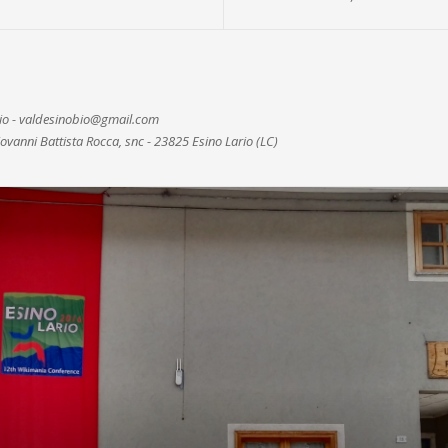
nio - valdesinobio@gmail.com
ovanni Battista Rocca, snc - 23825 Esino Lario (LC)