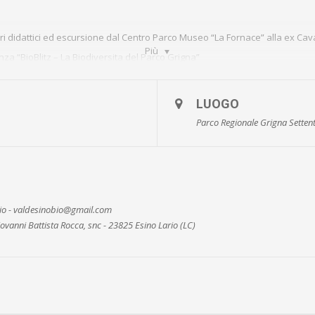
i didattici ed escursione dal Centro Parco Museo “La Fornace” alla ex Cava
Più
a “BioBlitz – La Biodiversita del Parco Grigna”
ne da Esino a Narele
one Ortanella – Giro del Monte Fopp
LUOGO
ne da Pasturo a Brunino
Parco Regionale Grigna Settent
oria.
@valsassina.it
– 0341/910144
nio - valdesinobio@gmail.com
ovanni Battista Rocca, snc - 23825 Esino Lario (LC)