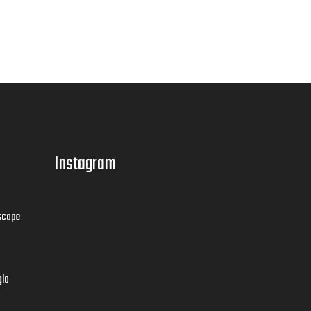
Instagram
scape
gio