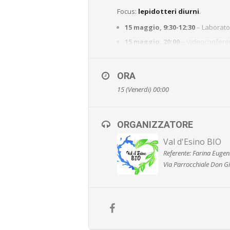
Focus:
lepidotteri diurni
.
15 maggio, 9:30-12:30
– Laborator
15 maggio, 20:00
– Videoconferenz
16 maggio, 8:00-12:00
– Escursio
16 maggio, 14:00-18:00
– Escursi
ORA
17 maggio, 9:00-17:00
– Escursio
15 (Venerdi) 00:00
Gratuito, prenotazione obbligat
www.valsassinacultura.it
–
ambiente
ORGANIZZATORE
Val d'Esino BIO
Referente: Farina Euge
Via Parrocchiale Don Gi