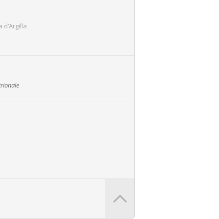
 d’Argilla
rionale