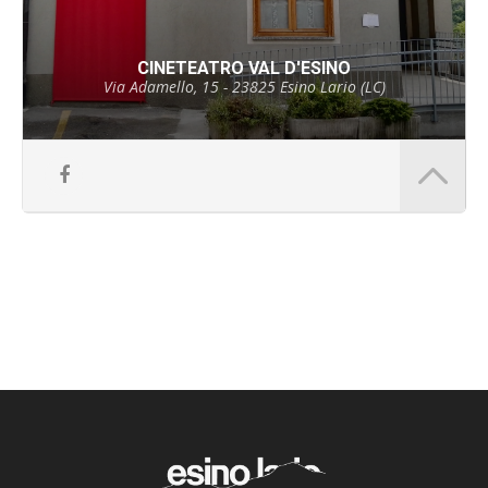
CINETEATRO VAL D'ESINO
Via Adamello, 15 - 23825 Esino Lario (LC)