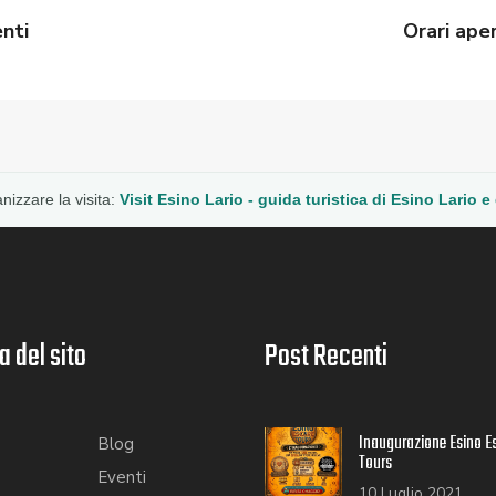
nti
Orari ape
nizzare la visita:
Visit Esino Lario - guida turistica di Esino Lario e
 del sito
Post Recenti
Inaugurazione Esino E
Blog
Tours
Eventi
10 Luglio 2021