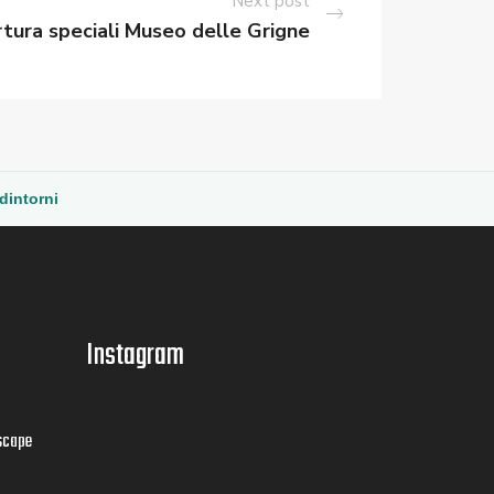
Next post
rtura speciali Museo delle Grigne
 dintorni
Instagram
scape