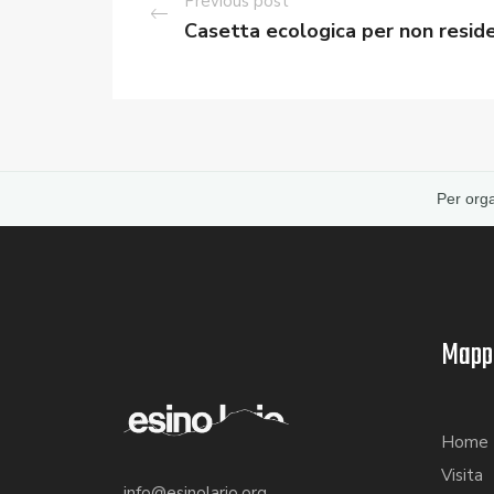
Previous post
Casetta ecologica per non reside
Per orga
Mappa
Home
Visita
info@esinolario.org