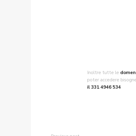
Inoltre tutte le
domen
poter accedere bisogn
il 331 4946 534