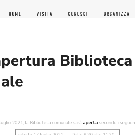
HOME
VISITA
CONOSCI
ORGANIZZA
apertura Biblioteca
ale
luglio 2021, la Biblioteca comunale sarà
aperta
secondo i seguenti
sabato 17 luglio 2021
Dalle 9.30 alle 11.30