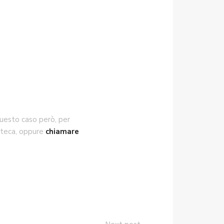
 questo caso però, per
ioteca, oppure
chiamare